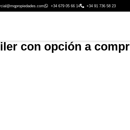
rcial@mqpropiedades.com
+34 679 05 66 14
+34 91 736 58 23
iler con opción a comp